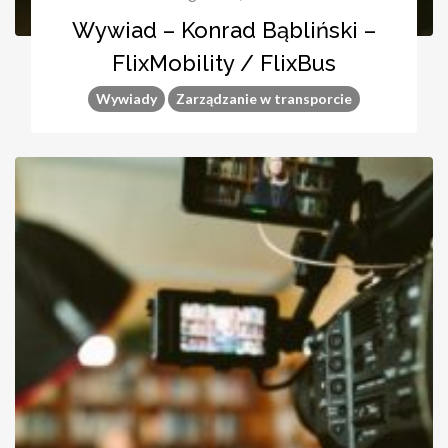
Wywiad – Konrad Bąbliński –
FlixMobility / FlixBus
Wywiady
Zarządzanie w transporcie