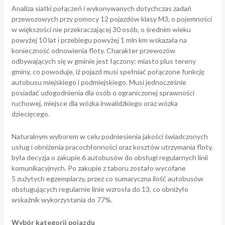
Analiza siatki połączeń i wykonywanych dotychczas zadań
przewozowych przy pomocy 12 pojazdów klasy M3, o pojemności
w większości nie przekraczającej 30 osób, o średnim wieku
powyżej 10 lat i przebiegu powyżej 1 mln km wskazała na
konieczność odnowienia floty. Charakter przewozów
odbywających się w gminie jest łączony: miasto plus tereny
gminy, co powoduje, iż pojazd musi spełniać połączone funkcję
autobusu miejskiego i podmiejskiego. Musi jednocześnie
posiadać udogodnienia dla osób o ograniczonej sprawności
ruchowej, miejsce dla wózka inwalidzkiego oraz wózka
dziecięcego.
Naturalnym wyborem w celu podniesienia jakości świadczonych
usług i obniżenia pracochłonności oraz kosztów utrzymania floty,
była decyzja o zakupie 6 autobusów do obsługi regularnych linii
komunikacyjnych. Po zakupie z taboru zostało wycofane
5 zużytych egzemplarzy, przez co sumaryczna ilość autobusów
obsługujących regularnie linie wzrosła do 13, co obniżyło
wskaźnik wykorzystania do 77%.
Wybór kategorii pojazdu