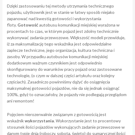
Dzięki zastosowaniu tej metody utrzymania technicznego
pojazdu, użytkownik jest w stanie w łatwy sposób niejako
zapanować nad kwestią gotowości i wykorzystania
floty.
Gotowość
autobusu komunikacji miejskiej wyrażona w
procentach to czas, w którym pojazd jest zdolny technicznie
wykonywać zadania przewozowe. Większość modeli przewiduje,
iż za maksymalizację tego wskaźnika jest odpowiedzialne
zaplecze techniczne, jego organizacja, kultura techniczna i
zasoby. W przypadku autobusów komunikacji miejskiej
dodatkowym ważnym czynnikiem jest odpowiednio
skonfigurowany do warunków pracy pojazd oraz zastosowane
technologie, (o czym w dalszej części artykułu oraz kolejny
częściach). Zasadniczo powinniśmy dążyć do osiągnięcia
maksymalnej gotowości pojazdów, nie da się jednak osiągnąć
100%, gdyż to oznaczałoby, że pojazdy nie podlegają przeglądom
ani remontom!
Pojęciem nierozerwalnie związanym z gotowością jest
wskaźnik
wykorzystania
. Wykorzystanie jest to procentowy
stosunek ilości pojazdów wykonujących zadanie przewozowe w
danym typie dnia (roboczy, sobota, święto) do sumarycznej ilości