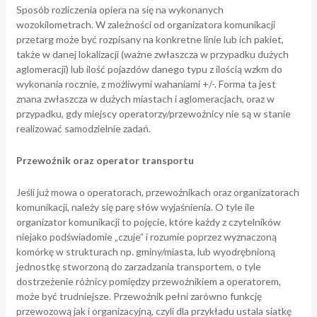
Sposób rozliczenia opiera na się na wykonanych
wozokilometrach. W zależności od organizatora komunikacji
przetarg może być rozpisany na konkretne linie lub ich pakiet,
także w danej lokalizacji (ważne zwłaszcza w przypadku dużych
aglomeracji) lub ilość pojazdów danego typu z ilością wzkm do
wykonania rocznie, z możliwymi wahaniami +/-. Forma ta jest
znana zwłaszcza w dużych miastach i aglomeracjach, oraz w
przypadku, gdy miejscy operatorzy/przewoźnicy nie są w stanie
realizować samodzielnie zadań.
Przewoźnik oraz operator transportu
Jeśli już mowa o operatorach, przewoźnikach oraz organizatorach
komunikacji, należy się parę słów wyjaśnienia. O tyle ile
organizator komunikacji to pojęcie, które każdy z czytelników
niejako podświadomie „czuje” i rozumie poprzez wyznaczoną
komórkę w strukturach np. gminy/miasta, lub wyodrębnioną
jednostkę stworzoną do zarzadzania transportem, o tyle
dostrzeżenie różnicy pomiędzy przewoźnikiem a operatorem,
może być trudniejsze. Przewoźnik pełni zarówno funkcję
przewozową jak i organizacyjną, czyli dla przykładu ustala siatkę