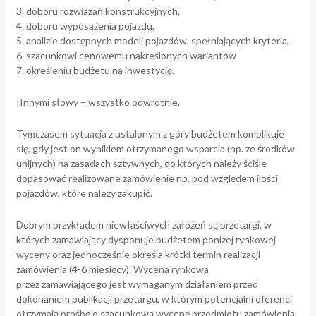
doboru rozwiązań konstrukcyjnych,
doboru wyposażenia pojazdu,
analizie dostępnych modeli pojazdów, spełniających kryteria,
szacunkowi cenowemu nakreślonych wariantów
określeniu budżetu na inwestycję.
|Innymi słowy – wszystko odwrotnie.
Tymczasem sytuacja z ustalonym z góry budżetem komplikuje
się, gdy jest on wynikiem otrzymanego wsparcia (np. ze środków
unijnych) na zasadach sztywnych, do których należy ściśle
dopasować realizowane zamówienie np. pod względem ilości
pojazdów, które należy zakupić.
Dobrym przykładem niewłaściwych założeń są przetargi, w
których zamawiający dysponuje budżetem poniżej rynkowej
wyceny oraz jednocześnie określa krótki termin realizacji
zamówienia (4-6 miesięcy). Wycena rynkowa
przez
zamawiającego
jest wymaganym działaniem przed
dokonaniem publikacji przetargu, w którym potencjalni oferenci
otrzymają prośbę o szacunkową wycenę przedmiotu zamówienia