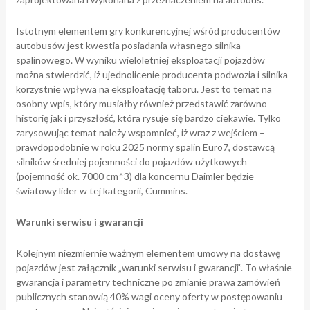
Istotnym elementem gry konkurencyjnej wśród producentów
autobusów jest kwestia posiadania własnego silnika
spalinowego. W wyniku wieloletniej eksploatacji pojazdów
można stwierdzić, iż ujednolicenie producenta podwozia i silnika
korzystnie wpływa na eksploatację taboru. Jest to temat na
osobny wpis, który musiałby również przedstawić zarówno
historię jak i przyszłość, która rysuje się bardzo ciekawie. Tylko
zarysowując temat należy wspomnieć, iż wraz z wejściem –
prawdopodobnie w roku 2025 normy spalin Euro7, dostawcą
silników średniej pojemności do pojazdów użytkowych
(pojemność ok. 7000 cm^3) dla koncernu Daimler będzie
światowy lider w tej kategorii, Cummins.
Warunki serwisu i gwarancji
Kolejnym niezmiernie ważnym elementem umowy na dostawę
pojazdów jest załącznik „warunki serwisu i gwarancji”. To właśnie
gwarancja i parametry techniczne po zmianie prawa zamówień
publicznych stanowią 40% wagi oceny oferty w postępowaniu