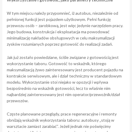
W tym miejscu należy przypomnieć, iż autobus, niezależnie od
pełnionej funkcji jest pojazdem użytkowym. Pełni funkcję
przewozu osób – zarobkową, jest więc jedynie narzędziem pracy.
Jego budowa, konstrukcja i eksploatacja ma powodować
minimalizację nakładów obsługowych w celu maksymalizacji
zysków rozumianych poprzez gotowość do realizacji zadań.
Jak już zostało powiedziane, ściśle związane z gotowością jest
wykorzystanie taboru. Gotowość to wskaźnik, którego
maksymalizacją żywo zainteresowany jest producent pojazdu na
kontrakcie serwisowym, ale i dział techniczny w standardowym
modelu. Wykorzystanie stoi niejako w opozycji i wpływa
bezpośrednio na wskaźnik gotowości, lecz to właśnie nim
najbardziej zainteresowany jest nim operator/przewoźnik/dział
przewozów.
Częste planowane przeglądy, prace regeneracyjne i remonty
obniżają wskaźnik wykorzystania taboru: autobusy „stoją w
warsztacie zamiast zarabiać”. Jeżeli jednak nie poświęcimy