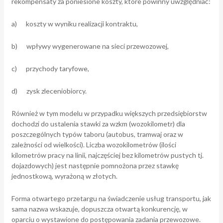
rekompensaty za poniesione koszty, które powinny uwzględniać:
a) koszty w wyniku realizacji kontraktu,
b) wpływy wygenerowane na sieci przewozowej,
c) przychody taryfowe,
d) zysk zleceniobiorcy.
Również w tym modelu w przypadku większych przedsiębiorstw
dochodzi do ustalenia stawki za wzkm (wozokilometr) dla
poszczególnych typów taboru (autobus, tramwaj oraz w
zależności od wielkości). Liczba wozokilometrów (ilości
kilometrów pracy na linii, najczęściej bez kilometrów pustych tj.
dojazdowych) jest następnie pomnożona przez stawkę
jednostkową, wyrażoną w złotych.
Forma otwartego przetargu na świadczenie usług transportu, jak
sama nazwa wskazuje, dopuszcza otwartą konkurencję, w
oparciu o wystawione do postępowania zadania przewozowe.