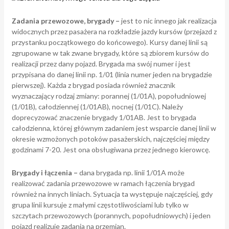
Zadania przewozowe, brygady –
jest to nic innego jak realizacja
widocznych przez pasażera na rozkładzie jazdy kursów (przejazd z
przystanku początkowego do końcowego). Kursy danej linii są
zgrupowane w tak zwane brygady, które są zbiorem kursów do
realizacji przez dany pojazd. Brygada ma swój numer i jest
przypisana do danej linii np. 1/01 (linia numer jeden na brygadzie
pierwszej). Każda z brygad posiada również znacznik
wyznaczający rodzaj zmiany: porannej (1/01A), popołudniowej
(1/01B), całodziennej (1/01AB), nocnej (1/01C). Należy
doprecyzować znaczenie brygady 1/01AB. Jest to brygada
całodzienna, której głównym zadaniem jest wsparcie danej linii w
okresie wzmożonych potoków pasażerskich, najczęściej między
godzinami 7-20. Jest ona obsługiwana przez jednego kierowcę.
Brygady i łączenia –
dana brygada np. linii 1/01A może
realizować zadania przewozowe w ramach łączenia brygad
również na innych liniach. Sytuacja ta występuje najczęściej, gdy
grupa linii kursuje z małymi częstotliwościami lub tylko w
szczytach przewozowych (porannych, popołudniowych) i jeden
pojazd realizuje zadania na przemian.