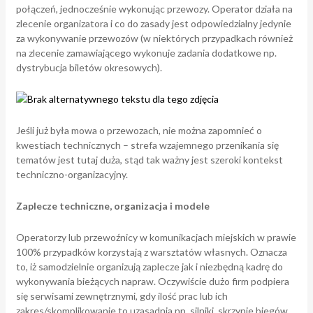
połączeń, jednocześnie wykonując przewozy. Operator działa na
zlecenie organizatora i co do zasady jest odpowiedzialny jedynie
za wykonywanie przewozów (w niektórych przypadkach również
na zlecenie zamawiającego wykonuje zadania dodatkowe np.
dystrybucja biletów okresowych).
Jeśli już była mowa o przewozach, nie można zapomnieć o
kwestiach technicznych – strefa wzajemnego przenikania się
tematów jest tutaj duża, stąd tak ważny jest szeroki kontekst
techniczno-organizacyjny.
Zaplecze techniczne, organizacja i modele
Operatorzy lub przewoźnicy w komunikacjach miejskich w prawie
100% przypadków korzystają z warsztatów własnych. Oznacza
to, iż samodzielnie organizują zaplecze jak i niezbędną kadrę do
wykonywania bieżących napraw. Oczywiście dużo firm podpiera
się serwisami zewnętrznymi, gdy ilość prac lub ich
zakres/skomplikowanie to uzasadnia np. silniki, skrzynie biegów,